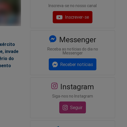
Inscreva-se no nosso canal
Inscrever-se
Messenger
7
xército
Receba as notícias do dia no
le, invade
Messenger
ério do
Receber notícias
mento
Instagram
Siga-nos no Instagram
Seguir