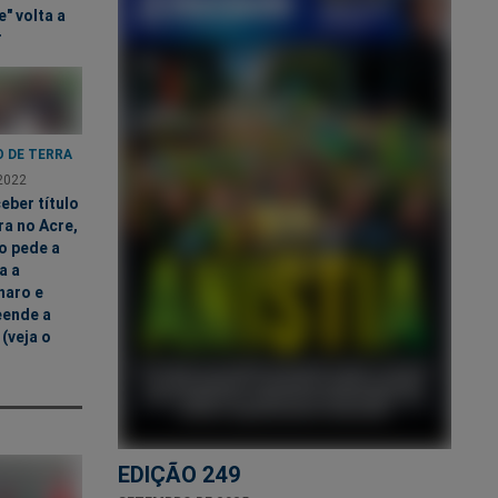
e" volta a
r
O DE TERRA
2022
eber título
ra no Acre,
o pede a
a a
naro e
eende a
(veja o
EDIÇÃO 249