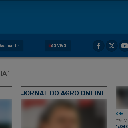
Assinante
AO VIVO
IA"
JORNAL DO AGRO ONLINE
CNA
23/04/
"Exérc