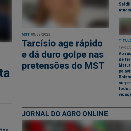
Stédil
ataca
MST
08/08/2023
Tarcísio age rápido
TÍTUL
19/03/
e dá duro golpe nas
Ao rec
de ter
pretensões do MST
Matut
ta
palavr
Bolso
surpr
todos 
vídeo)
JORNAL DO AGRO ONLINE
stou