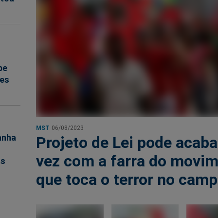
be
res
MST
06/08/2023
anha
Projeto de Lei pode acaba
vez com a farra do movi
as
que toca o terror no cam