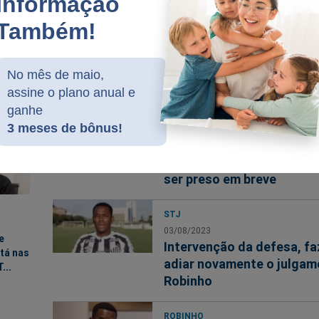
Informação
definir o futuro de
ROBIN
23/09/
Também!
Robinho
Um no
do ca
Robinh
asso
No mês de maio,
ar
assine o plano anual e
rás
ganhe
ROBINHO
 (veja
3 meses de bônus!
16/08/2023
URGENTE: Robinho está 
dificuldades financeiras 
ser preso em breve
STJ
03/08/2023
e
Intervenção da defesa, fa
tá nas
adiar novamente o julgam
...
Robinho
ROBINHO