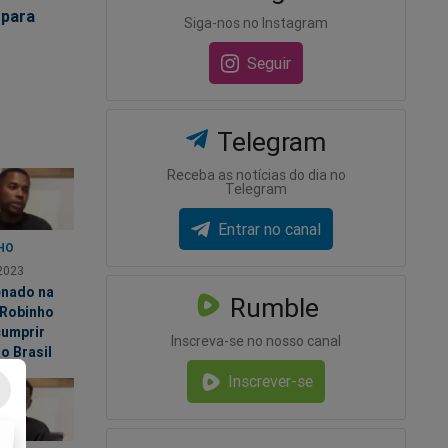
 para
Siga-nos no Instagram
Seguir
Telegram
Receba as notícias do dia no
Telegram
Entrar no canal
HO
2023
nado na
Rumble
, Robinho
cumprir
Inscreva-se no nosso canal
o Brasil
Inscrever-se