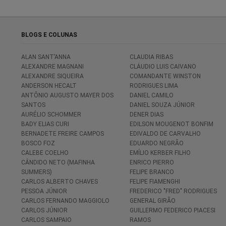
BLOGS E COLUNAS
ALAN SANT’ANNA
CLAUDIA RIBAS
ALEXANDRE MAGNANI
CLÁUDIO LUIS CAIVANO
ALEXANDRE SIQUEIRA
COMANDANTE WINSTON
ANDERSON HECALT
RODRIGUES LIMA
ANTÔNIO AUGUSTO MAYER DOS
DANIEL CAMILO
SANTOS
DANIEL SOUZA JÚNIOR
AURÉLIO SCHOMMER
DENER DIAS
BADY ELIAS CURI
EDILSON MOUGENOT BONFIM
BERNADETE FREIRE CAMPOS
EDIVALDO DE CARVALHO
BOSCO FOZ
EDUARDO NEGRÃO
CALEBE COELHO
EMÍLIO KERBER FILHO
CÂNDIDO NETO (MAFINHA
ENRICO PIERRO
SUMMERS)
FELIPE BRANCO
CARLOS ALBERTO CHAVES
FELIPE FIAMENGHI
PESSOA JÚNIOR
FREDERICO "FRED" RODRIGUES
CARLOS FERNANDO MAGGIOLO
GENERAL GIRÃO
CARLOS JÚNIOR
GUILLERMO FEDERICO PIACESI
CARLOS SAMPAIO
RAMOS