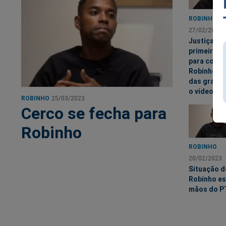
ROBINHO
27/02/2023
Justiça dá
primeiro p
para coloc
Robinho at
das grades
o vídeo)
ROBINHO
25/03/2023
Cerco se fecha para
Robinho
ROBINHO
20/02/2023
Situação d
Robinho es
mãos do PT