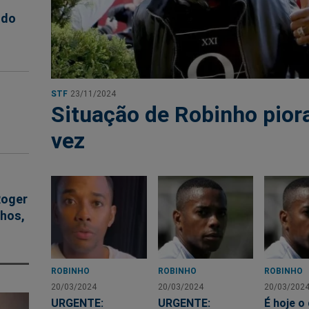
 do
STF
23/11/2024
Situação de Robinho pior
vez
Roger
nhos,
ROBINHO
ROBINHO
ROBINHO
20/03/2024
20/03/2024
20/03/202
URGENTE:
URGENTE:
É hoje o 