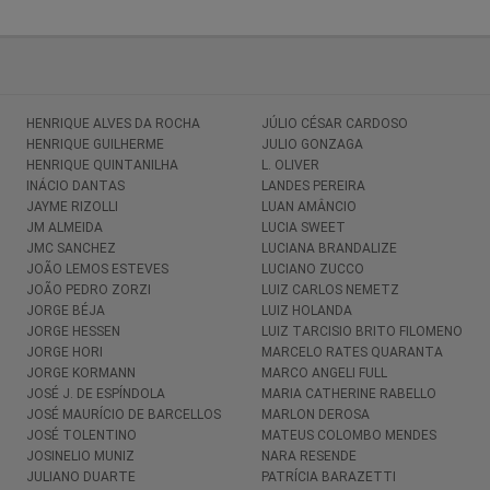
HENRIQUE ALVES DA ROCHA
JÚLIO CÉSAR CARDOSO
HENRIQUE GUILHERME
JULIO GONZAGA
HENRIQUE QUINTANILHA
L. OLIVER
INÁCIO DANTAS
LANDES PEREIRA
JAYME RIZOLLI
LUAN AMÂNCIO
JM ALMEIDA
LUCIA SWEET
JMC SANCHEZ
LUCIANA BRANDALIZE
JOÃO LEMOS ESTEVES
LUCIANO ZUCCO
JOÃO PEDRO ZORZI
LUIZ CARLOS NEMETZ
JORGE BÉJA
LUIZ HOLANDA
JORGE HESSEN
LUIZ TARCISIO BRITO FILOMENO
JORGE HORI
MARCELO RATES QUARANTA
JORGE KORMANN
MARCO ANGELI FULL
JOSÉ J. DE ESPÍNDOLA
MARIA CATHERINE RABELLO
JOSÉ MAURÍCIO DE BARCELLOS
MARLON DEROSA
JOSÉ TOLENTINO
MATEUS COLOMBO MENDES
JOSINELIO MUNIZ
NARA RESENDE
JULIANO DUARTE
PATRÍCIA BARAZETTI