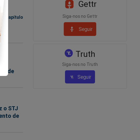
Gettr
HO
2023
Siga-nos no Gettr
vo capítulo
so
Seguir
o...
Truth
com
Siga-nos no Truth
e pode
Seguir
z o STJ
ento de