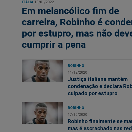
ITÁLIA
19/01/2022
Em melancólico fim de
carreira, Robinho é cond
por estupro, mas não dev
cumprir a pena
ROBINHO
11/12/2020
Justiça italiana mantém
condenação e declara Ro
culpado por estupro
ROBINHO
17/10/2020
Robinho finalmente se ma
mas é escrachado nas re