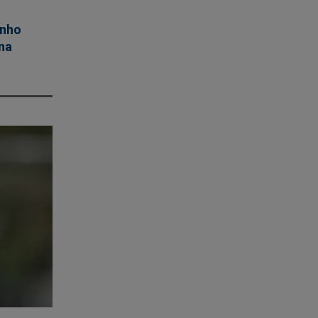
inho
na