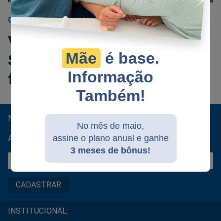
CAMARIM
30/05/2024
Vaza informação interna e
Mãe
é base.
SBT se pronuncia sobre
Informação
flagrante em camarim
Também!
NEWSLETTER
No mês de maio,
assine o plano anual e ganhe
As principais notícias do dia no seu e-mail.
3 meses de bônus!
INSTITUCIONAL: