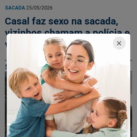
SACADA
25/05/2026
Casal faz sexo na sacada,
vizinhos chamam a polícia e
×
vídeo viraliza (veja o vídeo)
SBT