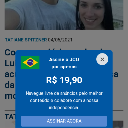
TATIANE SPITZNER
04/05/2021
Começa o júri popular de
×
Assine o JCO
Luis Felipe Manvailer,
por apenas
acusado de lançar a esposa
R$ 19,90
da sacada do prédio onde
moravam (veja o vídeo)
Navegue livre de anúncios pelo melhor
conteúdo e colabore com a nossa
independência.
TATIANE SPITZNER
ASSINAR AGORA