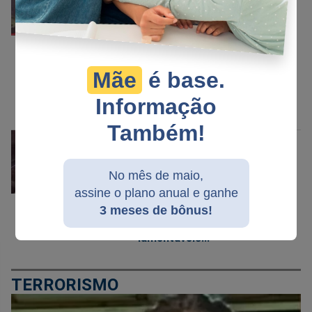
27/01/2024
Vergonhoso! A Globo
celebra uma terrorista
Mãe
é base.
comunista espalhando
mentiras sobre a sua vida
Informação
(veja o vídeo)
Também!
EQUADOR
No mês de maio,
11/01/2024
assine o plano anual e ganhe
O terrorismo no Equador!
3 meses de bônus!
Cenas fortes e
lamentáveis...
TERRORISMO