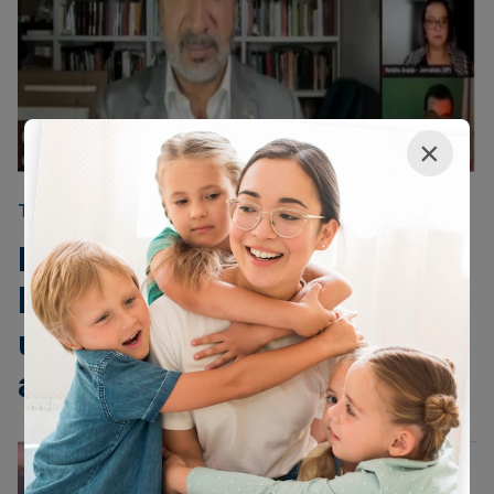
×
TERRORISMO
28/01/2024
Involuntariamente o povo
brasileiro está financiando
um veículo que faz apologia
ao terrorismo (veja o vídeo)
ANGELA DAVIS