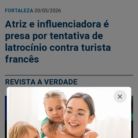
FORTALEZA
20/05/2026
Atriz e influenciadora é
presa por tentativa de
latrocínio contra turista
francês
REVISTA A VERDADE
×