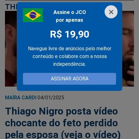
THIAGO NIGRO
×
Assine o JCO
por apenas
R$ 19,90
Navegue livre de anúncios pelo melhor
conteúdo e colabore com a nossa
independência.
ASSINAR AGORA
MAÍRA CARDI
04/01/2025
Thiago Nigro posta vídeo
chocante do feto perdido
pela esposa (veja o vídeo)