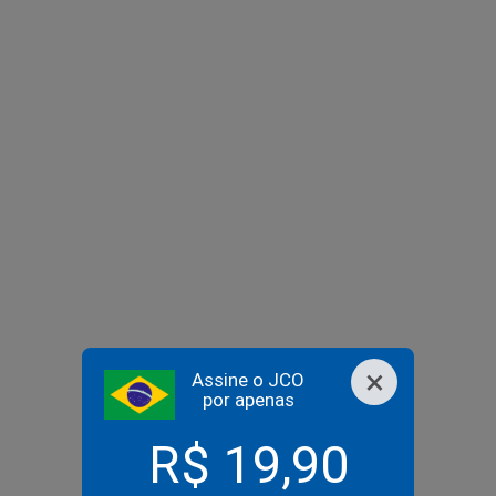
×
Assine o JCO
por apenas
R$ 19,90