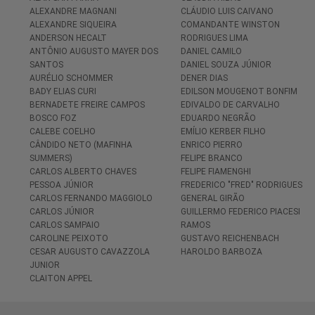
ALEXANDRE MAGNANI
CLÁUDIO LUIS CAIVANO
ALEXANDRE SIQUEIRA
COMANDANTE WINSTON
ANDERSON HECALT
RODRIGUES LIMA
ANTÔNIO AUGUSTO MAYER DOS
DANIEL CAMILO
SANTOS
DANIEL SOUZA JÚNIOR
AURÉLIO SCHOMMER
DENER DIAS
BADY ELIAS CURI
EDILSON MOUGENOT BONFIM
BERNADETE FREIRE CAMPOS
EDIVALDO DE CARVALHO
BOSCO FOZ
EDUARDO NEGRÃO
CALEBE COELHO
EMÍLIO KERBER FILHO
CÂNDIDO NETO (MAFINHA
ENRICO PIERRO
SUMMERS)
FELIPE BRANCO
CARLOS ALBERTO CHAVES
FELIPE FIAMENGHI
PESSOA JÚNIOR
FREDERICO "FRED" RODRIGUES
CARLOS FERNANDO MAGGIOLO
GENERAL GIRÃO
CARLOS JÚNIOR
GUILLERMO FEDERICO PIACESI
CARLOS SAMPAIO
RAMOS
CAROLINE PEIXOTO
GUSTAVO REICHENBACH
CESAR AUGUSTO CAVAZZOLA
HAROLDO BARBOZA
JUNIOR
CLAITON APPEL