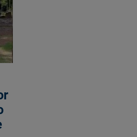
or
o
e