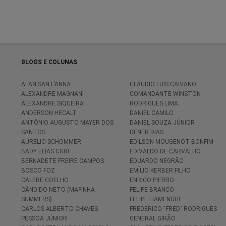
BLOGS E COLUNAS
ALAN SANT’ANNA
CLÁUDIO LUIS CAIVANO
ALEXANDRE MAGNANI
COMANDANTE WINSTON
ALEXANDRE SIQUEIRA
RODRIGUES LIMA
ANDERSON HECALT
DANIEL CAMILO
ANTÔNIO AUGUSTO MAYER DOS
DANIEL SOUZA JÚNIOR
SANTOS
DENER DIAS
AURÉLIO SCHOMMER
EDILSON MOUGENOT BONFIM
BADY ELIAS CURI
EDIVALDO DE CARVALHO
BERNADETE FREIRE CAMPOS
EDUARDO NEGRÃO
BOSCO FOZ
EMÍLIO KERBER FILHO
CALEBE COELHO
ENRICO PIERRO
CÂNDIDO NETO (MAFINHA
FELIPE BRANCO
SUMMERS)
FELIPE FIAMENGHI
CARLOS ALBERTO CHAVES
FREDERICO "FRED" RODRIGUES
PESSOA JÚNIOR
GENERAL GIRÃO