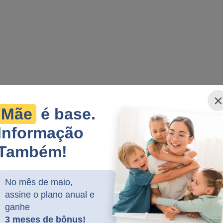
×
Mãe
é base.
Informação
Também!
No mês de maio,
assine o plano anual e
ganhe
3 meses de bônus!