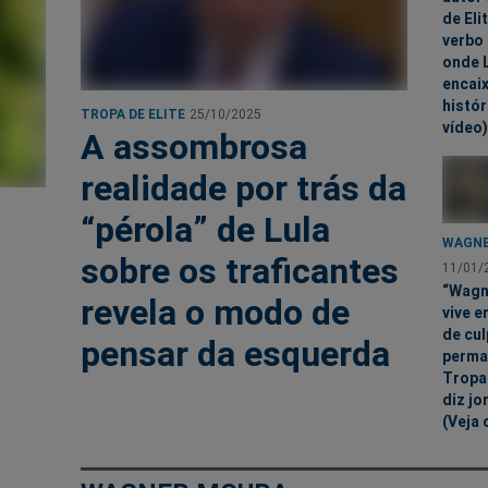
de Eli
verbo
onde L
encaix
histór
TROPA DE ELITE
25/10/2025
vídeo)
A assombrosa
realidade por trás da
“pérola” de Lula
WAGNE
sobre os traficantes
11/01/
“Wagn
revela o modo de
vive 
de cul
pensar da esquerda
perma
Tropa 
diz jo
(Veja 