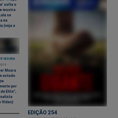
te’ solta o
 e mostra
ula se
a na
ia (veja o
R MOURA
2019
er Moura
em estado
pa
nente por
de Elite”,
rnalista
o Vídeo)
EDIÇÃO 254