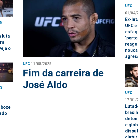
UFC
01/04/
Ex-lut
AN
UFC é
esfaq
 luta
‘perto
tra
reage
veja o
nouca
agres
UFC
11/05/2025
Fim da carreira de
José Aldo
ES
UFC
17/01/
Lutad
 boxe
brasil
nado
deton
e glob
dispu
cintu