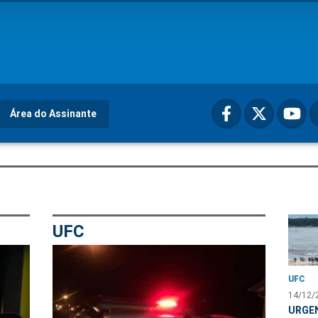
Área do Assinante
UFC
UFC
14/12/
URGEN