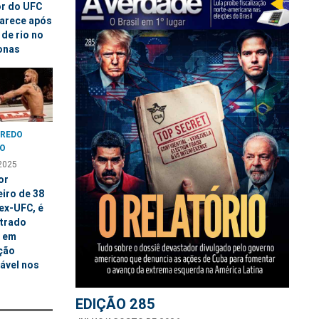
or do UFC
arece após
de rio no
onas
REDO
O
2025
or
eiro de 38
ex-UFC, é
trado
 em
ção
ável nos
EDIÇÃO 285