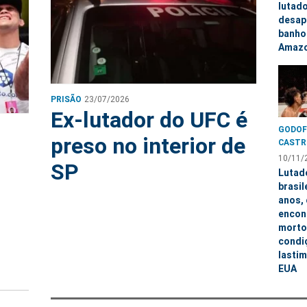
lutad
desap
banho 
Amaz
PRISÃO
23/07/2026
Ex-lutador do UFC é
GODOF
preso no interior de
CASTR
10/11/
SP
Lutad
brasil
anos, 
encon
morto
condi
lastim
EUA