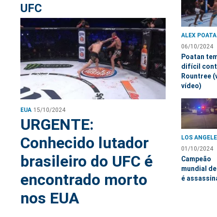
UFC
ALEX POAT
06/10/2024
Poatan tem
difícil con
Rountree (
vídeo)
EUA
15/10/2024
URGENTE:
Conhecido lutador
LOS ANGEL
01/10/2024
brasileiro do UFC é
Campeão
mundial de
encontrado morto
é assassi
nos EUA