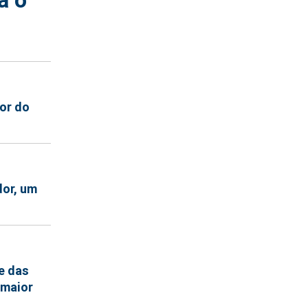
or do
dor, um
e das
 maior