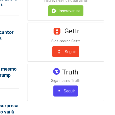
Inscreva-se no nosso canal
hã
Inscrever-se
Gettr
cantor
A
Siga-nos no Gettr
Seguir
o mesmo
Truth
Trump
Siga-nos no Truth
Seguir
surpresa
o vai à