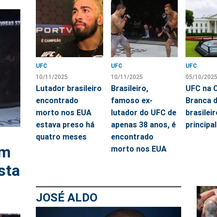
UFC
UFC
UFC
10/11/2025
10/11/2025
05/10/202
Lutador brasileiro
Brasileiro,
UFC na 
encontrado
famoso ex-
Branca d
morto nos EUA
lutador do UFC de
brasileir
estava preso há
apenas 38 anos, é
principal
quatro meses
encontrado
em
morto nos EUA
sta
JOSÉ ALDO