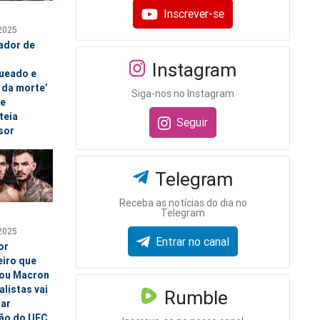
Inscrever-se
2025
ador de
Instagram
ueado e
 da morte’
Siga-nos no Instagram
 e
teia
Seguir
sor
Telegram
Receba as notícias do dia no
Telegram
2025
Entrar no canal
or
eiro que
ou Macron
alistas vai
Rumble
tar
rão do UFC