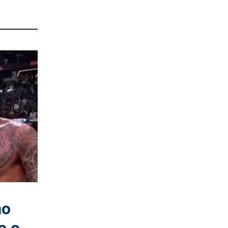
no
a o