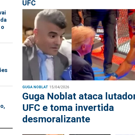
UFC
vai
uda
 o
ões
GUGA NOBLAT
15/04/2026
Guga Noblat ataca lutado
UFC e toma invertida
o,
desmoralizante