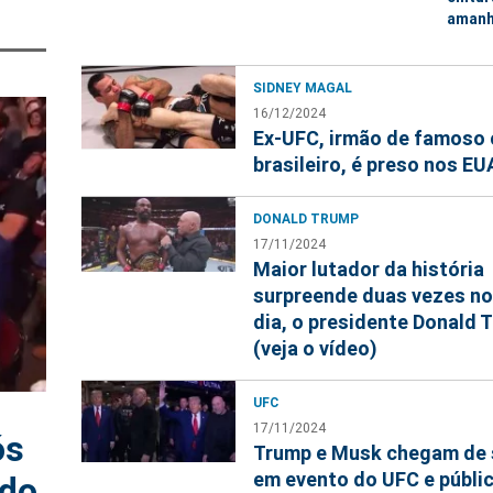
aman
SIDNEY MAGAL
16/12/2024
Ex-UFC, irmão de famoso 
brasileiro, é preso nos EU
DONALD TRUMP
17/11/2024
Maior lutador da história
surpreende duas vezes n
dia, o presidente Donald 
(veja o vídeo)
UFC
17/11/2024
ós
Trump e Musk chegam de 
em evento do UFC e públic
ndo