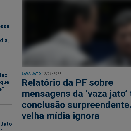
esse
dia,
LAVA JATO
12/06/2023
 faz
Relatório da PF sobre
 que
e”
mensagens da ‘vaza jato’
conclusão surpreendente.
velha mídia ignora
 Jato
/