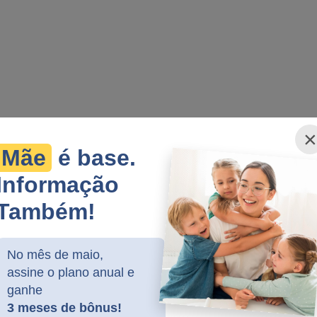
×
Mãe
é base.
Informação
Também!
No mês de maio,
assine o plano anual e
ganhe
3 meses de bônus!