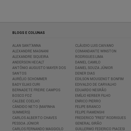
BLOGS E COLUNAS
ALAN SANT’ANNA
CLÁUDIO LUIS CAIVANO
ALEXANDRE MAGNANI
COMANDANTE WINSTON
ALEXANDRE SIQUEIRA
RODRIGUES LIMA
ANDERSON HECALT
DANIEL CAMILO
ANTÔNIO AUGUSTO MAYER DOS
DANIEL SOUZA JÚNIOR
SANTOS
DENER DIAS
AURÉLIO SCHOMMER
EDILSON MOUGENOT BONFIM
BADY ELIAS CURI
EDIVALDO DE CARVALHO
BERNADETE FREIRE CAMPOS
EDUARDO NEGRÃO
BOSCO FOZ
EMÍLIO KERBER FILHO
CALEBE COELHO
ENRICO PIERRO
CÂNDIDO NETO (MAFINHA
FELIPE BRANCO
SUMMERS)
FELIPE FIAMENGHI
CARLOS ALBERTO CHAVES
FREDERICO "FRED" RODRIGUES
PESSOA JÚNIOR
GENERAL GIRÃO
CARLOS FERNANDO MAGGIOLO
GUILLERMO FEDERICO PIACESI